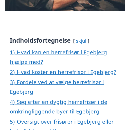
Indholdsfortegnelse
skjul
1)
Hvad kan en herrefrisør i Egebjerg
hjælpe med?
2)
Hvad koster en herrefrisør i Egebjerg?
3)
Fordele ved at vælge herrefrisør i
Egebjerg
4)
Søg efter en dygtig herrefrisør i de
omkringliggende byer til Egebjerg
5)
Oversigt over frisører i Egebjerg eller