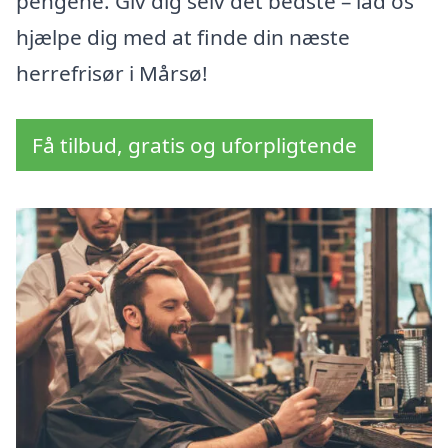
pengene. Giv dig selv det bedste – lad os
hjælpe dig med at finde din næste
herrefrisør i Mårsø!
Få tilbud, gratis og uforpligtende