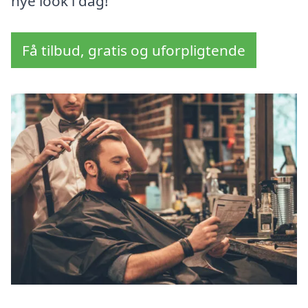
nye look i dag!
Få tilbud, gratis og uforpligtende